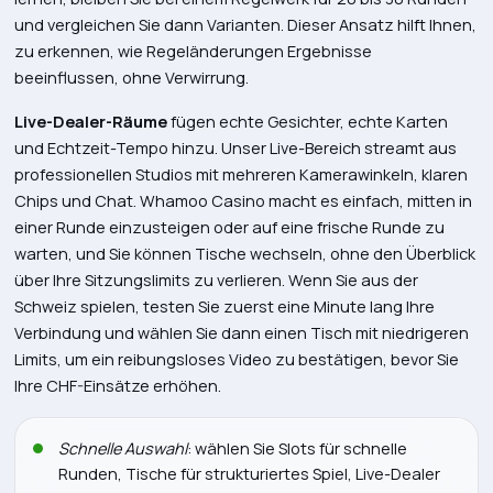
und vergleichen Sie dann Varianten. Dieser Ansatz hilft Ihnen,
zu erkennen, wie Regeländerungen Ergebnisse
beeinflussen, ohne Verwirrung.
Live-Dealer-Räume
fügen echte Gesichter, echte Karten
und Echtzeit-Tempo hinzu. Unser Live-Bereich streamt aus
professionellen Studios mit mehreren Kamerawinkeln, klaren
Chips und Chat. Whamoo Casino macht es einfach, mitten in
einer Runde einzusteigen oder auf eine frische Runde zu
warten, und Sie können Tische wechseln, ohne den Überblick
über Ihre Sitzungslimits zu verlieren. Wenn Sie aus der
Schweiz spielen, testen Sie zuerst eine Minute lang Ihre
Verbindung und wählen Sie dann einen Tisch mit niedrigeren
Limits, um ein reibungsloses Video zu bestätigen, bevor Sie
Ihre CHF-Einsätze erhöhen.
Schnelle Auswahl
: wählen Sie Slots für schnelle
Runden, Tische für strukturiertes Spiel, Live-Dealer