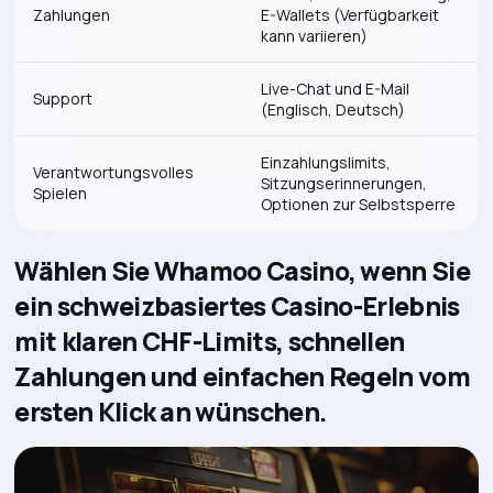
Werden Sie VIP bei Whamoo Casino: Exklusive
08
Zahlungen
E-Wallets (Verfügbarkeit
Belohnungen mit klaren Schritten
kann variieren)
Nutzen Sie unseren sicheren Kassenbereich,
09
Live-Chat und E-Mail
aktivieren Sie die Zwei-Faktor-Anmeldung und
Support
(Englisch, Deutsch)
ziehen Sie nur auf eine Zahlungsmethode in Ihrem
eigenen Namen ab.
Einzahlungslimits,
Verantwortungsvolles
Legen Sie persönliche Limits fest, bevor Sie
10
Sitzungserinnerungen,
Spielen
spielen, und halten Sie diese streng ein.
Optionen zur Selbstsperre
Wählen Sie Whamoo Casino nur, wenn Sie
11
Lizenzierung, Auszahlungsgeschwindigkeit und
Wählen Sie Whamoo Casino, wenn Sie
eine klare Bonusrichtlinie vor der Einzahlung
ein schweizbasiertes Casino-Erlebnis
bestätigen können.
mit klaren CHF-Limits, schnellen
FAQ:
12
Zahlungen und einfachen Regeln vom
ersten Klick an wünschen.