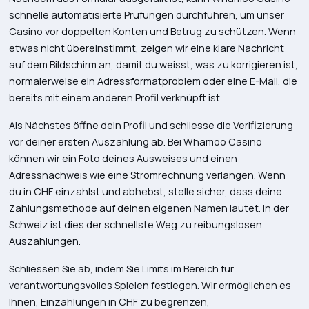
schnelle automatisierte Prüfungen durchführen, um unser
Casino vor doppelten Konten und Betrug zu schützen. Wenn
etwas nicht übereinstimmt, zeigen wir eine klare Nachricht
auf dem Bildschirm an, damit du weisst, was zu korrigieren ist,
normalerweise ein Adressformatproblem oder eine E-Mail, die
bereits mit einem anderen Profil verknüpft ist.
Als Nächstes öffne dein Profil und schliesse die Verifizierung
vor deiner ersten Auszahlung ab. Bei Whamoo Casino
können wir ein Foto deines Ausweises und einen
Adressnachweis wie eine Stromrechnung verlangen. Wenn
du in CHF einzahlst und abhebst, stelle sicher, dass deine
Zahlungsmethode auf deinen eigenen Namen lautet. In der
Schweiz ist dies der schnellste Weg zu reibungslosen
Auszahlungen.
Schliessen Sie ab, indem Sie Limits im Bereich für
verantwortungsvolles Spielen festlegen. Wir ermöglichen es
Ihnen, Einzahlungen in CHF zu begrenzen,