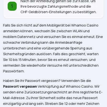
Nach der Anmeldung gehen Sie zur Kasse, um
Ihre bevorzugte Zahlungsmethode und die
CHF-Geldbörsen-Einstellungen zu bestätigen.
Falls Sie sich nicht auf dem Mobilgerät bei Whamoo Casino
anmelden können, wechseln Sie zwischen WLAN und
mobilem Datennetz und versuchen Sie es einmal erneut. Eine
schwache Verbindung kann die Anmeldeanfrage
unterbrechen und eine vorübergehende Sperrung aus
Sicherheitsgründen auslösen. Falls dies geschieht, warten
Sie 10 bis 15 Minuten, bevor Sie es erneut versuchen, und
vermeiden Sie wiederholte Versuche mit unterschiedlichen
Passwörtern.
Haben Sie Ihr Passwort vergessen? Verwenden Sie die
Passwort vergessen
Verknüpfung auf Whamoo Casino. Wir
senden eine Zurücksetzungsnachricht an Ihre registrierte E-
Mail-Adresse. Zu Ihrer Sicherheit sollte das neue Passwort
einzigartig und lang sein. Streben Sie 12 oder mehr Zeichen