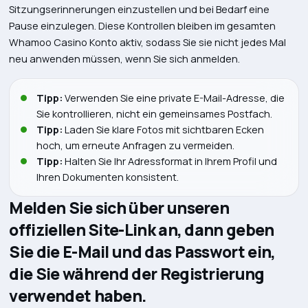
Sitzungserinnerungen einzustellen und bei Bedarf eine
Pause einzulegen. Diese Kontrollen bleiben im gesamten
Whamoo Casino Konto aktiv, sodass Sie sie nicht jedes Mal
neu anwenden müssen, wenn Sie sich anmelden.
Tipp:
Verwenden Sie eine private E-Mail-Adresse, die
Sie kontrollieren, nicht ein gemeinsames Postfach.
Tipp:
Laden Sie klare Fotos mit sichtbaren Ecken
hoch, um erneute Anfragen zu vermeiden.
Tipp:
Halten Sie Ihr Adressformat in Ihrem Profil und
Ihren Dokumenten konsistent.
Melden Sie sich über unseren
offiziellen Site-Link an, dann geben
Sie die E-Mail und das Passwort ein,
die Sie während der Registrierung
verwendet haben.