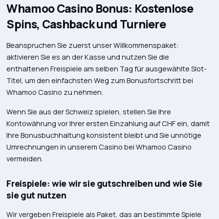
Whamoo Casino Bonus: Kostenlose
Spins, Cashback und Turniere
Beanspruchen Sie zuerst unser Willkommenspaket:
aktivieren Sie es an der Kasse und nutzen Sie die
enthaltenen Freispiele am selben Tag für ausgewählte Slot-
Titel, um den einfachsten Weg zum Bonusfortschritt bei
Whamoo Casino zu nehmen.
Wenn Sie aus der Schweiz spielen, stellen Sie Ihre
Kontowährung vor Ihrer ersten Einzahlung auf CHF ein, damit
Ihre Bonusbuchhaltung konsistent bleibt und Sie unnötige
Umrechnungen in unserem Casino bei Whamoo Casino
vermeiden.
Freispiele: wie wir sie gutschreiben und wie Sie
sie gut nutzen
Wir vergeben Freispiele als Paket, das an bestimmte Spiele