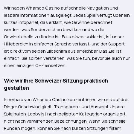
Wir haben Whamoo Casino auf schnelle Navigation und
lesbare Informationen ausgelegt. Jedes Spiel verfügt über ein
kurzes Infopanel, das erklärt, wie Gewinne berechnet
werden, was Sonderzeichen bewirken und wo die
Gewinntabelle zu finden ist. Falls etwas unklar ist, ist unser
Hilfebereich in einfacher Sprache verfasst, und der Support
ist direkt vom selben Bildschirm aus erreichbar. Das Ziel ist
einfach: Sie sollten verstehen, was Sie tun, bevor Sie auch nur
einen einzigen CHF einsetzen.
Wie wir Ihre Schweizer Sitzung praktisch
gestalten
Innerhalb von Whamoo Casino konzentrieren wir uns auf drei
Dinge: Geschwindigkeit, Transparenz und Auswahl. Unsere
Spielhallen-Lobby ist nach beliebten Kategorien organisiert,
nicht nach verwirrenden Bezeichnungen. Wenn Sie schnelle
Runden mögen, können Sie nach kurzen Sitzungen filtern.