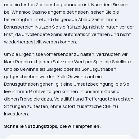
und ein festes Zeitfenster gebunden ist. Nachdem Sie sich
bei Whamoo Casino angemeldet haben, sehen Sie die
berechtigten Titel und die genaue Ablaufzeit in Ihrem
Bonusbereich. Nutzen Sie sie frühzeitig, nicht Minuten vor der
Frist, da unvollendete Spins automatisch verfallen und nicht
wiederhergestellt werden können.
Um die Ergebnisse vorhersehbar zu halten, verknüpfen wir
klare Regeln mit jedem Satz: den Wert pro Spin, die Spielliste
und ob Gewinne als Bargeld oder als Bonusguthaben
gutgeschrieben werden. Falls Gewinne auf ein
Bonusguthaben gehen, gilt eine Umsatzbedingung, die Sie
live in Ihrem Profil verfolgen können. In unserem Casino
dienen Freispiele dazu, Volatilität und Trefferquote in echten
Sitzungen zu testen, ohne sofort zusätzliche CHF zu
investieren.
Schnelle Nutzungstipps, die wir empfehlen: