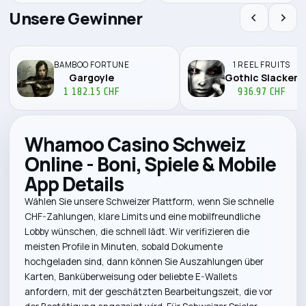
Unsere Gewinner
BAMBOO FORTUNE
1 REEL FRUITS
Gargoyle
Gothic Slacker
1 182.15 CHF
936.97 CHF
Whamoo Casino Schweiz
Online - Boni, Spiele & Mobile
App Details
Wählen Sie unsere Schweizer Plattform, wenn Sie schnelle
CHF-Zahlungen, klare Limits und eine mobilfreundliche
Lobby wünschen, die schnell lädt. Wir verifizieren die
meisten Profile in Minuten, sobald Dokumente
hochgeladen sind, dann können Sie Auszahlungen über
Karten, Banküberweisung oder beliebte E-Wallets
anfordern, mit der geschätzten Bearbeitungszeit, die vor