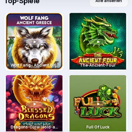
Top-Spiele
Alle ansehen
Wolf Fang - Ancient Greece
The-Ancient-Four
Dragons-Glow-Hold-and-Win
Full Of Luck